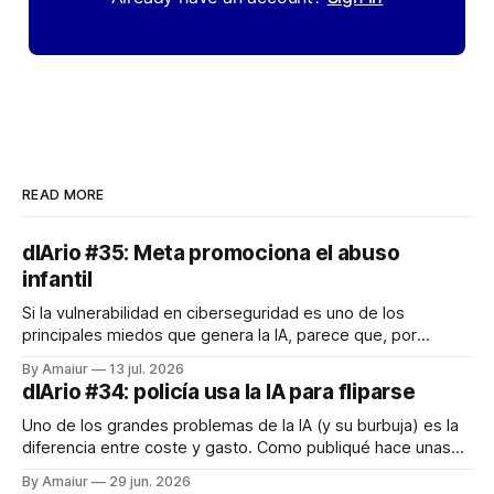
READ MORE
dIArio #35: Meta promociona el abuso
infantil
Si la vulnerabilidad en ciberseguridad es uno de los
principales miedos que genera la IA, parece que, por
desgracia, el contenido de abuso creado con herramientas
By Amaiur
13 jul. 2026
generativas le pisa últimamente los talones. Días oscuros
dIArio #34: policía usa la IA para fliparse
para el ser humano estos últimos años. Por otro lado,
alguna vez he hablado de la
Uno de los grandes problemas de la IA (y su burbuja) es la
diferencia entre coste y gasto. Como publiqué hace unas
semanas, de media un usuario cuesta a las grandes
By Amaiur
29 jun. 2026
tecnológicas 10 veces más de lo que ingresa, y con el