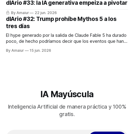
dIArio #33: la IA generativa empeiza a pivotar
cuello de botella del desarrollo tecnológico y los
By Amaiur
22 jun. 2026
dIArio #32: Trump prohíbe Mythos 5 a los
tres días
El hype generado por la salida de Claude Fable 5 ha durado
poco, de hecho podríamos decir que los eventos que han
marcado la semana han sido tres: la salida de Fable 5 y
By Amaiur
15 jun. 2026
Mythos 5, la prohibición de ambos y la salida a bolsa de
SpaceX. Este último es
IA Mayúscula
Inteligencia Artificial de manera práctica y 100%
gratis.