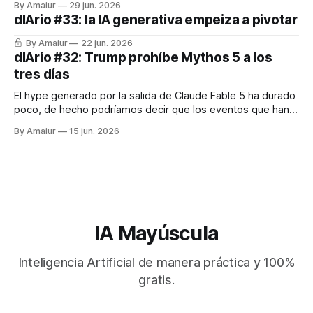
By Amaiur
29 jun. 2026
tecnológicas 10 veces más de lo que ingresa, y con el
dIArio #33: la IA generativa empeiza a pivotar
cuello de botella del desarrollo tecnológico y los
By Amaiur
22 jun. 2026
dIArio #32: Trump prohíbe Mythos 5 a los
tres días
El hype generado por la salida de Claude Fable 5 ha durado
poco, de hecho podríamos decir que los eventos que han
marcado la semana han sido tres: la salida de Fable 5 y
By Amaiur
15 jun. 2026
Mythos 5, la prohibición de ambos y la salida a bolsa de
SpaceX. Este último es
IA Mayúscula
Inteligencia Artificial de manera práctica y 100%
gratis.