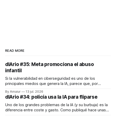
READ MORE
dIArio #35: Meta promociona el abuso
infantil
Si la vulnerabilidad en ciberseguridad es uno de los
principales miedos que genera la IA, parece que, por
desgracia, el contenido de abuso creado con herramientas
By Amaiur
13 jul. 2026
generativas le pisa últimamente los talones. Días oscuros
dIArio #34: policía usa la IA para fliparse
para el ser humano estos últimos años. Por otro lado,
alguna vez he hablado de la
Uno de los grandes problemas de la IA (y su burbuja) es la
diferencia entre coste y gasto. Como publiqué hace unas
semanas, de media un usuario cuesta a las grandes