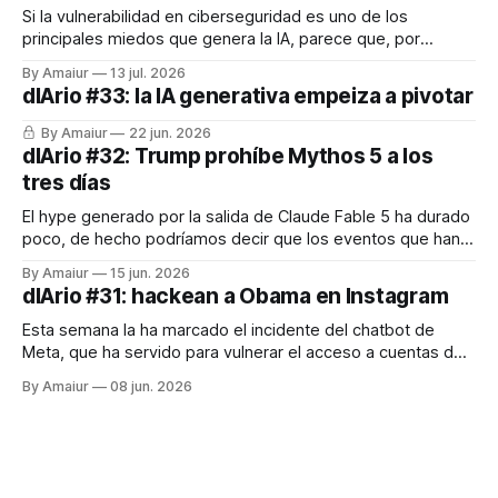
Si la vulnerabilidad en ciberseguridad es uno de los
principales miedos que genera la IA, parece que, por
desgracia, el contenido de abuso creado con herramientas
By Amaiur
13 jul. 2026
generativas le pisa últimamente los talones. Días oscuros
dIArio #33: la IA generativa empeiza a pivotar
para el ser humano estos últimos años. Por otro lado,
alguna vez he hablado de la
By Amaiur
22 jun. 2026
dIArio #32: Trump prohíbe Mythos 5 a los
tres días
El hype generado por la salida de Claude Fable 5 ha durado
poco, de hecho podríamos decir que los eventos que han
marcado la semana han sido tres: la salida de Fable 5 y
By Amaiur
15 jun. 2026
Mythos 5, la prohibición de ambos y la salida a bolsa de
dIArio #31: hackean a Obama en Instagram
SpaceX. Este último es
Esta semana la ha marcado el incidente del chatbot de
Meta, que ha servido para vulnerar el acceso a cuentas de
Instagram con simplemente pedirle que cambiara el correo
By Amaiur
08 jun. 2026
asociado. No sé si a vosotros os ha pasado pero yo llevo
todo el fin de semana recibiendo ataques. Muchas veces