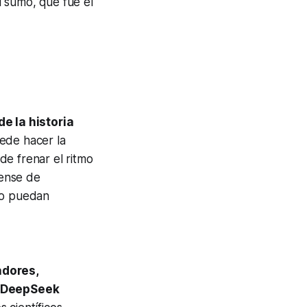
 sumo, que fue el
de la historia
uede hacer la
de frenar el ritmo
iense de
 no puedan
adores,
o DeepSeek