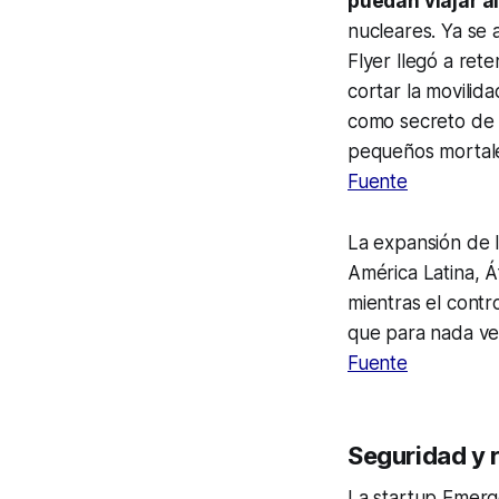
puedan viajar al
nucleares. Ya se 
Flyer llegó a ret
cortar la movilid
como secreto de E
pequeños mortal
Fuente
La expansión de 
América Latina, Á
mientras el contr
que para nada ve
Fuente
Seguridad y 
La startup Emerg