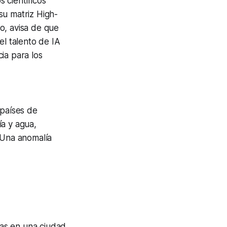
 científicos
su matriz High-
o, avisa de que
el talento de IA
ia para los
 países de
ía y agua,
 Una anomalía
as en una ciudad