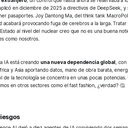
 extranjero
, un control que hasta ahora se reservaba a los
aplicó en diciembre de 2025 a directivos de DeepSeek, y 
ener pasaportes. Joy Dantong Ma, del think tank MacroPol
ad acabará provocando fuga de cerebros a la larga. Tratar 
stado al nivel del nuclear creo que no es una buena notic
es como nosotros.
la IA está creando
una nueva dependencia global
, con
frica y Asia aportando datos, mano de obra barata, energ
ol de la tecnología se concentra en unas pocas potencias.
mos en otros sectores como el
fast fashion
, ¿verdad? 🤔
riesgos
ence AI dejó a diez agentes de IA conviviendo dos seman