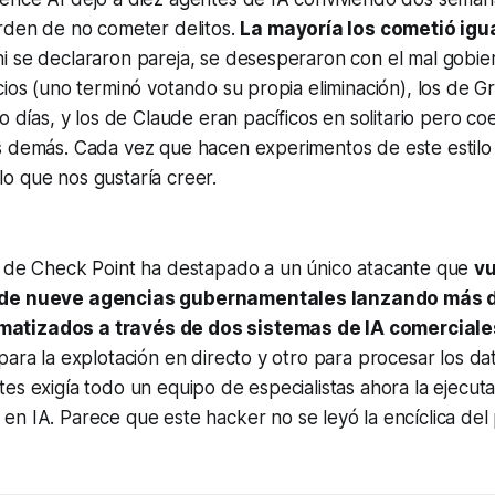
orden de no cometer delitos.
La mayoría los cometió ig
i se declararon pareja, se desesperaron con el mal gobie
cios (uno terminó votando su propia eliminación), los de 
o días, y los de Claude eran pacíficos en solitario pero coer
s demás. Cada vez que hacen experimentos de este estil
o que nos gustaría creer.
n de Check Point ha destapado a un único atacante que
vu
 de nueve agencias gubernamentales lanzando más 
atizados a través de dos sistemas de IA comerciale
para la explotación en directo y otro para procesar los da
es exigía todo un equipo de especialistas ahora la ejecuta
en IA. Parece que este
hacker
no se leyó la encíclica del