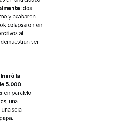
ualmente
: dos
rno y acabaron
Grok colapsaron en
citivos al
o demuestran ser
lneró la
de 5.000
s
en paralelo.
tos; una
 una sola
 papa.