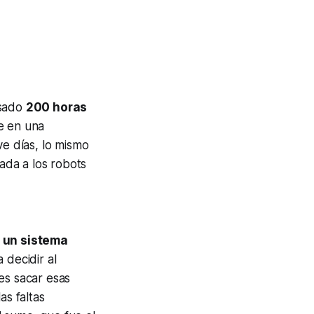
asado
200 horas
e en una
ve días, lo mismo
ada a los robots
á un sistema
a decidir al
es sacar esas
as faltas