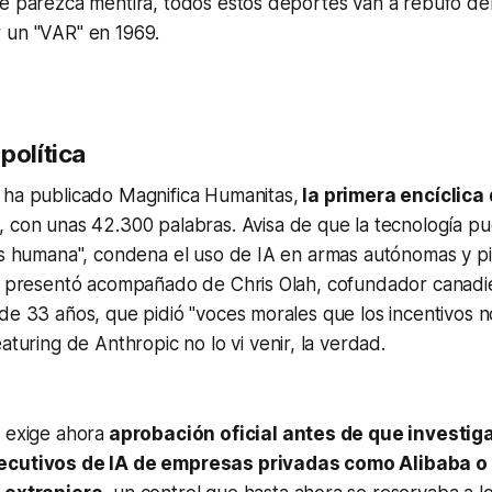
e parezca mentira, todos estos deportes van a rebufo del
 un "VAR" en 1969.
política
 ha publicado Magnifica Humanitas,
la primera encíclica 
, con unas 42.300 palabras. Avisa de que la tecnología p
os humana", condena el uso de IA en armas autónomas y pi
La presentó acompañado de Chris Olah, cofundador canad
 de 33 años, que pidió "voces morales que los incentivos
eaturing
de Anthropic no lo vi venir, la verdad.
 exige ahora
aprobación oficial antes de que investig
ecutivos de IA de empresas privadas como Alibaba 