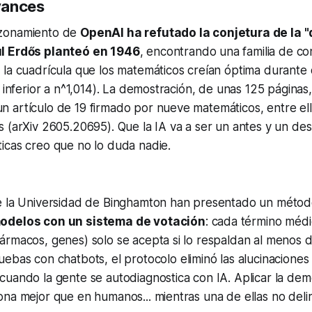
vances
zonamiento de
OpenAI ha refutado la conjetura de la "
l Erdős planteó en 1946
, encontrando una familia de co
 la cuadrícula que los matemáticos creían óptima durante
e inferior a n^1,014). La demostración, de unas 125 páginas
artículo de 19 firmado por nueve matemáticos, entre ello
s (arXiv 2605.20695). Que la IA va a ser un antes y un d
icas creo que no lo duda nadie.
e la Universidad de Binghamton han presentado un méto
odelos con un sistema de votación
: cada término méd
ármacos, genes) solo se acepta si lo respaldan al menos 
ruebas con
chatbots
, el protocolo eliminó las alucinacione
uando la gente se autodiagnostica con IA. Aplicar la demo
na mejor que en humanos... mientras una de ellas no deli