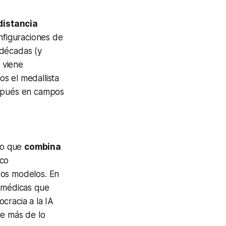
distancia
nfiguraciones de
 décadas (y
, viene
s el medallista
espués en campos
do que
combina
ico
dos modelos. En
s médicas que
cracia a la IA
re más de lo