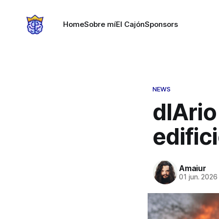
Home
Sobre mí
El Cajón
Sponsors
NEWS
dIArio
edific
Amaiur
01 jun. 2026